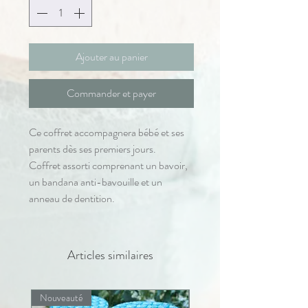
Ajouter au panier
Commander et payer
Ce coffret accompagnera bébé et ses
parents dès ses premiers jours.
Coffret assorti comprenant un bavoir,
un bandana anti-bavouille et un
anneau de dentition.
Articles similaires
Nouveauté
Nouveauté