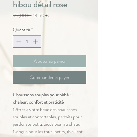
hibou détail rose
Prix
Prix
 27,00 € 
13,50 €
original
promotionnel
Quantité
*
Ajouter au panier
Commander et payer
Chaussons souples pour bébé :
chaleur, confort et praticité
Offrez à votre bébé des chaussons
souples et confortables, parfaits pour
garder ses petits pieds bien au chaud.
Conçus pour les tout-petits, ils allient