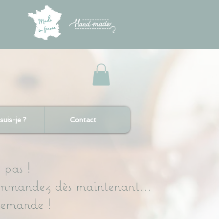
suis-je ?
Contact
 pas !
 commandez dès maintenant...
 demande !