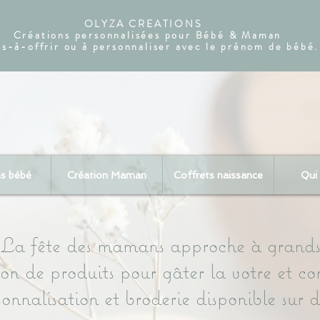
OLYZA CREATIONS
Créations personnalisées pour Bébé & Maman
ts-à-offrir ou à personnaliser avec le prénom de bébé.
ns bébé
Création Maman
Coffrets naissance
Qui 
La fête des mamans approche à grands
ion de produits pour gâter la votre et
onnalisation et broderie disponible sur