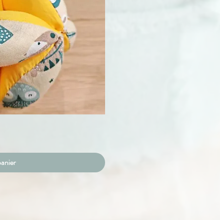
pide
panier