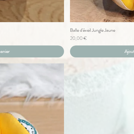
pide
Balle d'éveil Jungle Jaune
Ape
Prix
20,00 €
panier
Ajout