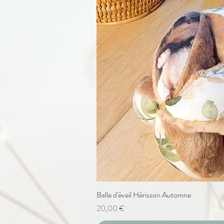
Balle d'éveil Hérisson Automne
Aperçu ra
Prix
20,00 €