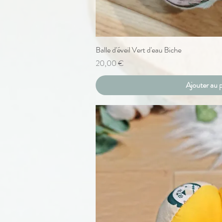
Balle d'éveil Vert d'eau Biche
Aperçu ra
Prix
20,00 €
Ajouter au 