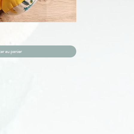
rçu rapide
er au panier