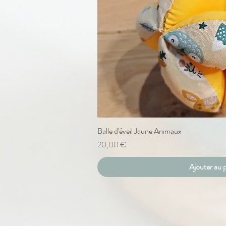
Balle d'éveil Jaune Animaux
Aperçu ra
Prix
20,00 €
Ajouter au 